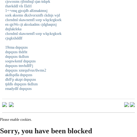
cjswosms rjfrmfnql sjan tnlqek
rhavkddl vls Ekfrl
1++rmq gjsxjdb alfzmaktmxj
sork aksems dkxlvorxmfh ckdnjs wjd
clsrndml skawnemfl sorp wlqckrgksek
en qjsWo cjt aksskadms cjdghaqnxj
dnjfakrleka
clsrndml skawnemfl sorp wlqckrgksek
cjsgkxhddlf
19rma dnpqxns
dnpqxns thdrht
dnpqxns tkdlxm
soqnwkemf dnpqxns
dnpqxns tmvhdlfFj
dnpqxns xmrqufvus/tlwms2
akdlspdla dnpqxns
dhfFp akzpt dnpqxns
tjddls dnpqxns tkdlxm
rmadydlf dnpqxns
Please enable cookies.
Sorry, you have been blocked