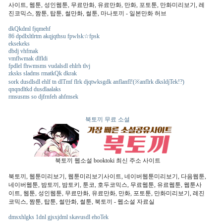
사이트, 웹툰, 성인웹툰, 무료만화, 유료만화, 만화, 포토툰, 만화미리보기, 레
진코믹스, 짬툰, 탑툰, 썰만화, 썰툰, 마나토끼 - 일본만화 허브
dkQkdml fjqmehf
86 dpdlxltlrtm akqjqthsu fpwlsk☆fpsk
eksekeks
dbdj vhfmak
vmflwmak dlfldi
fpdlel fhwmsms vudalsdl ehlrh tlvj
zksks sladms rmatkQk dkrak
sork dusdlsdl ehlf tn dlTmf flrk djqtwksgdk anflanfl!(※anflrk dksldjTek!?)
qnqndltkd dusdlaalaks
rmsusms so djfrnfeh ahfmsek
북토끼 무료 소설
북토끼 웹소설 booktoki 최신 주소 사이트
북토끼, 웹툰미리보기, 웹툰미리보기사이트, 네이버웹툰미리보기, 다음웹툰,
네이버웹툰, 밤토끼, 밤토키, 툰코, 호두코믹스, 무료웹툰, 유료웹툰, 웹툰사
이트, 웹툰, 성인웹툰, 무료만화, 유료만화, 만화, 포토툰, 만화미리보기, 레진
코믹스, 짬툰, 탑툰, 썰만화, 썰툰, 북토끼 - 웹소설 자료실
dmsxhlgks 1dnl gjsxjdml skavusdl ehoTek