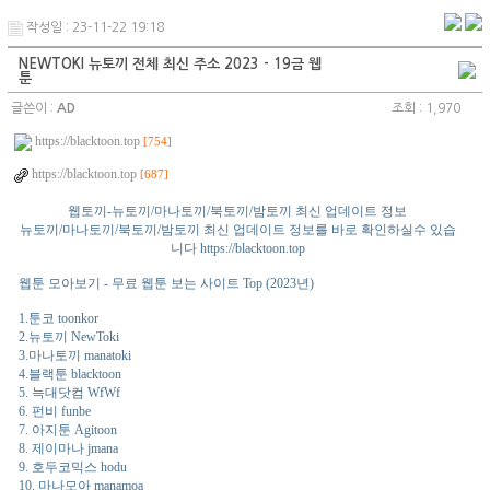
작성일 : 23-11-22 19:18
NEWTOKI 뉴토끼 전체 최신 주소 2023 - 19금 웹
툰
글쓴이 :
AD
조회 : 1,970
https://blacktoon.top
[754]
https://blacktoon.top
[687]
웹토끼-뉴토끼/마나토끼/북토끼/밤토끼 최신 업데이트 정보
뉴토끼/마나토끼/북토끼/밤토끼 최신 업데이트 정보를 바로 확인하실수 있습
니다 https://blacktoon.top
웹툰 모아보기 - 무료 웹툰 보는 사이트 Top (2023년)
1.툰코 toonkor
2.뉴토끼 NewToki
3.마나토끼 manatoki
4.블랙툰 blacktoon
5. 늑대닷컴 WfWf
6. 펀비 funbe
7. 아지툰 Agitoon
8. 제이마나 jmana
9. 호두코믹스 hodu
10. 마나모아 manamoa