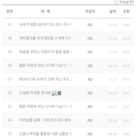
Total 91
번호
제 목
작성자
날짜
조회
91
뉴토끼 웹툰 NEWTOKI 최신 주소 바로가기 - 웹툰 다시보기
AD
12-05
2442
90
캐피탈대출 추천정보들 소개해 드리겠습니다
AD
07-31
2210
89
죽음을 부르는 대한민국 불법 웹툰 순위 Top 5 - 한국 남성이 노…
AD
12-19
2030
88
웹툰 무료로 보는 사이트 Top11 - 카카오 웹툰
AD
10-16
2028
87
NEWTOKI 뉴토끼 전체 최신 주소 2023 - 19금 웹툰
AD
11-22
1973
86
신정환 탁재훈 맞대응
AD
07-12
1955
85
웹툰 무료로 보는 사이트 Top11 - 웹툰 보기
AD
12-24
1927
84
우먼온웹 실패 - 미프진코리아 정보 질염에 대해 알아봅시다.
AD
09-10
1911
83
신용소액대출 훌륭한 내용 심플한 정리 관한 놀라운 내용 - 대출…
AD
09-05
1905